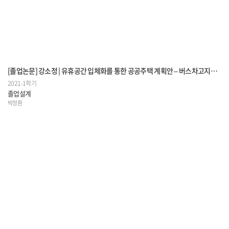
[졸업논문] 강소정 | 유휴공간 입체화를 통한 공공주택 계획안 – 버스차고지를 중심으로 - A Study on the Planning of Public Housing through the Multi-dimensional Design of Underutilized Space -Focusing on the Bus garage-
2021-1학기
졸업설계
박정환