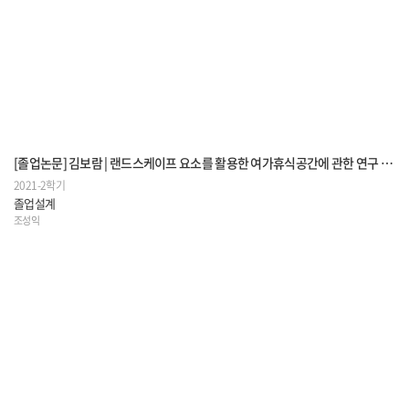
[졸업논문] 김보람 | 랜드스케이프 요소를 활용한 여가휴식공간에 관한 연구 - 복합상업시설 매개공간을 중심으로 - A Study on Leisure Relaxation Space Using Landscape Elements -Focusing on the Common Space of Multi-Commercial Complexes-
2021-2학기
졸업설계
조성익