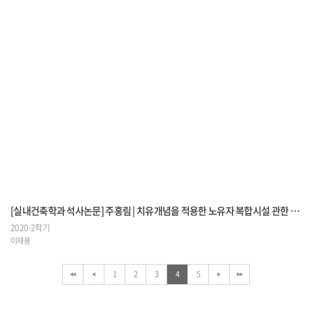
[실내건축학과 석사논문] 주홍림 | 치유개념을 적용한 노유자 복합시설 관한 연구
2020-2학기
이재용
1
2
3
4
5