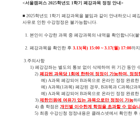
<
서울캠퍼스
2025
학년도
1
학기 폐강과목 정정 안내
>
■
2025
학년도
1
학기 폐강과목을 붙임과 같이 안내하오니 폐
사유로 인한 수강정정은 불가능합니다
.
1.
본인이 수강한 과목 중 폐강과목의 내역을 확인합니다
(
붙
2.
폐강과목을 확인한 후
3.13(
목
) 15:00 ~ 3.17(
월
) 17:00
까지
3.
주의사항
1)
폐강강좌는 별도의 통보 없이 삭제하며 위 기간 동안
2)
폐강된 과목당
1
회에 한하여 정정이 가능하며
,
정정한
예
) A
과목 폐강되어
B
과목으로 온라인 정정 완료한
예
) A
과목
(1
과목
)
폐강된 경우
, B
과목과
C
과목
(2
과
예
) A
과목 폐강되어
B
과목으로 온라인 정정 완료한
3)
제한인원에 여유가 있는 과목으로만 정정이 가능
하
4)
총 학점은
개인별 이수한계 학점을 초과할 수 없습
5)
최종 수강신청 정정내용은 클래스넷에서 확인한 후