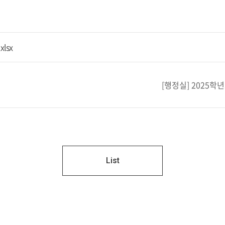
lsx
[행정실] 2025학
List