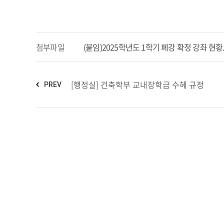
첨부파일
(붙임)2025학년도 1학기 폐강 확정 강좌 현황.x
[행정실] 건축학부 교내장학금 수혜 규정
PREV