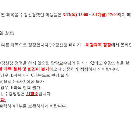
강된 과목을 수강신청했던 학생들은
3.13(
목
) 15:00 ~ 3.17(
월
) 17:00
까지 
임 참조
).
 다른 과목으로 정정합니다
.(
수강신청 페이지
–
폐강과목 정정
에서 온라
 수강신청 정정을 하지 않으면 담당교수님의 허가가 있어도 수강신청을 할
 과목 철회 및 변경이 불가
하오니 신중하게 정정하시기 바랍니다
.
 경우
, B
과목에서
C
과목으로 변경 불가
목
)
으로 온라인 정정 불가
 경우
, B
과목 철회 불가
며
,
수강정정은
선착순
입니다
.
니다
.
 출력하여
1
부를 보관하시기 바랍니다
.